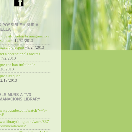
S POSSIBLE » NURIA
NELLÀ
s que alimenten la imaginació i
ixement
- 12/31/2015
tzació d’espais
- 9/24/2013
per a potenciar els nostres
 7/2/2013
que ens han influït a la
/26/2013
 que aixequen
 2/19/2013
ELS MURS A TV3
MANACIONS LIBRARY
www.youtube.com/watch?v=V-
unE
www.librarything.com/work/837
commendations/