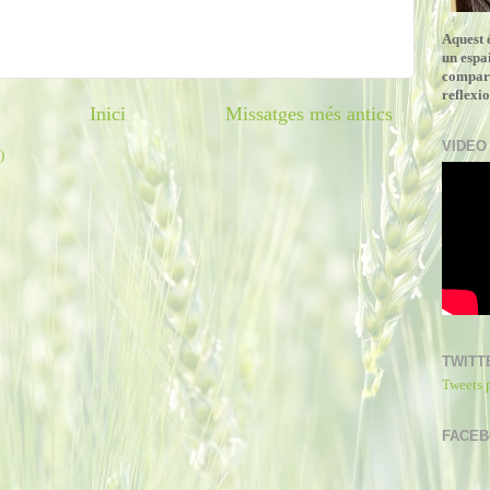
Aquest 
un espa
compart
reflexio
Inici
Missatges més antics
VIDEO
)
TWITT
Tweets 
FACE