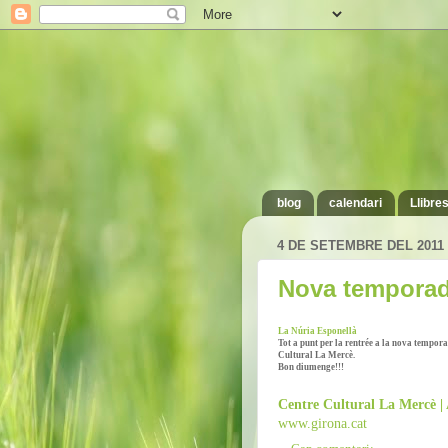
blog
calendari
Llibre
4 DE SETEMBRE DEL 2011
Nova tempora
La Núria Esponellà
Tot a punt per la rentrée a la nova temporad
Cultural La Mercè.
Bon diumenge!!!
Centre Cultural La Mercè |
www.girona.cat