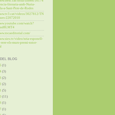
ww.tresc.cat/fitxa/llibres/16174
ncia-literaria-amb-Nuria-
la-a-Sant-Pere-de-Rodes
www.tv3.cat/videos/3027812/TN
ques-22072010
www.youtube.com/watch?
7ud8LMT4
www.rocaeditorial.com/
ww.sies.tv/video/nria-esponell-
-rere-els-murs-premi-nstor-
ml
 DEL BLOG
25
(1)
24
(3)
23
(2)
22
(2)
21
(5)
20
(11)
18
(1)
17
(1)