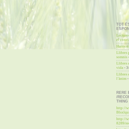
TOT É
ESPO
Lecture
el cone
Harmoni
Llibres 
somnis
-
Llibres 
vida
- 3
Llibres
l’ànim
-
RERE 
/RECO
THING
http://
Blsxlq
http://
8289/re