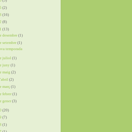
16
(5)
15
(2)
13
(16)
12
(8)
11
(13)
e desembre
(1)
e setembre
(1)
ova temporada
e juliol
(1)
e juny
(1)
e maig
(2)
’abril
(2)
e març
(1)
e febrer
(1)
e gener
(3)
10
(20)
09
(7)
08
(1)
07
(1)