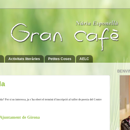
s
Activitats literàries
Petites Coses
AELC
BENVI
da
a? Per si us interessa, ja s'ha obert el termini d'inscripció al taller de poesia del Centre
 Ajuntament de Girona