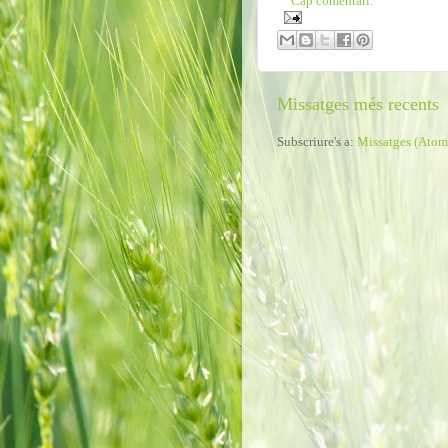
Cap comentari:
Missatges més recents
Subscriure's a:
Missatges (Atom