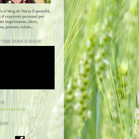
és el blog de Núria Esponellà,
i d'expressió personal per
ir impressions, idees,
ns, poemes, relats...
 "UNA DONA D'AIGUA"
ER
por @esponella
BOOK