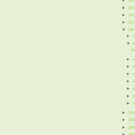
►
20
►
20
►
20
►
20
▼
20
►
d
▼
d
N
►
d
►
d
►
d
►
d
►
d
►
d
►
d
►
20
►
20
►
20
►
20