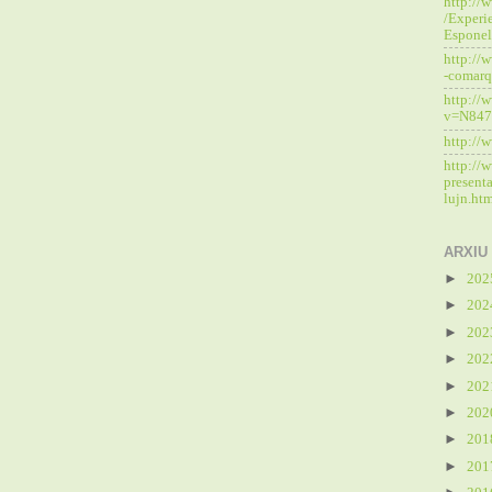
http://w
/Experie
Esponel
http://
-comar
http://
v=N84
http://
http://w
presenta
lujn.ht
ARXIU
►
20
►
20
►
20
►
20
►
20
►
20
►
20
►
20