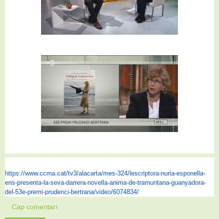
https://www.ccma.cat/tv3/
alacarta/mes-324/lescriptora-
nuria-esponella-
ens-presenta-
la-seva-darrera-novella-anima-
de-tramuntana-guanyadora-
del-
53e-premi-prudenci-bertrana/
video/6074834/
Cap comentari: