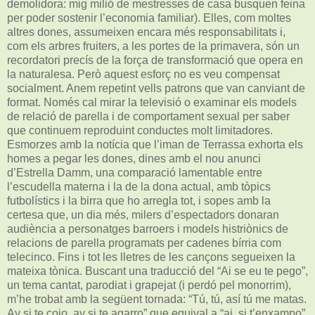
demolidora: mig milió de mestresses de casa busquen feina
per poder sostenir l’economia familiar). Elles, com moltes
altres dones, assumeixen encara més responsabilitats i,
com els arbres fruiters, a les portes de la primavera, són un
recordatori precís de la força de transformació que opera en
la naturalesa. Però aquest esforç no es veu compensat
socialment. Anem repetint vells patrons que van canviant de
format. Només cal mirar la televisió o examinar els models
de relació de parella i de comportament sexual per saber
que continuem reproduint conductes molt limitadores.
Esmorzes amb la notícia que l’iman de Terrassa exhorta els
homes a pegar les dones, dines amb el nou anunci
d’Estrella Damm, una comparació lamentable entre
l’escudella materna i la de la dona actual, amb tòpics
futbolístics i la birra que ho arregla tot, i sopes amb la
certesa que, un dia més, milers d’espectadors donaran
audiència a personatges barroers i models histriònics de
relacions de parella programats per cadenes bírria com
telecinco. Fins i tot les lletres de les cançons segueixen la
mateixa tònica. Buscant una traducció del “Ai se eu te pego”,
un tema cantat, parodiat i grapejat (i perdó pel monorrim),
m’he trobat amb la següent tornada: “Tú, tú, así tú me matas.
Ay si te cojo, ay si te agarro” que equival a “ai, si t’enxampo”