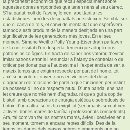
la precarietat econòmica que recau especialment sobre
aquestes dones empobrides que tenen nens al seu càrrec.
S’ha parlat molt de l’avenç femení apel.lant a les
estadístiques, però les desigualtats persisteixen. Sembla ser
que el canvi de rols, el canvi de mentalitat que esperàvem
tampoc s’està produint de la manera desitjada en una part
significativa de les generacions més joves. En el seu
moment, Simone Weill o Polly Young-Eisendrath parlaven
de la necessitat d’un despertar femení que adopti nous
patrons psicològics. Es tracta de saber-nos valorar, d’evitar
imitar patrons erronis i renunciar a l’afany de controlar o de
criticar per donar pas a l’autoestima i l’experiència de ser, al
mateix temps que exigim respecte per part de l’home, tot
això si no volem convertir-nos en víctimes del desig
d’agradar i de relacions de parella que funcionen per instint
de possessió i no de respecte mutu. D’una banda, ens han
fet creure que només hem d’agradar, ni que sigui a cop de
bisturí, amb operacions de cirurgia estètica o sobredosis de
bòtox, d’una altra, se’ns ha exigit tot (ser amants sexualment
actives, bones mares de família i professionals competents).
Ara, tal com van fer les nostres mares, àvies i besàvies en el
seu moment, tornem a encarar reptes difícils. Des de fa
temps les dones dels països pobres o emergents que no