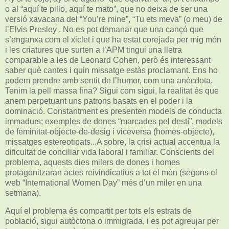
o al “aquí te pillo, aquí te mato”, que no deixa de ser una
versió xavacana del “You’re mine”, “Tu ets meva” (o meu) de
l’Elvis Presley . No es pot demanar que una cançó que
s’enganxa com el xiclet i que ha estat corejada per mig món
i les criatures que surten a l’APM tingui una lletra
comparable a les de Leonard Cohen, però és interessant
saber què cantes i quin missatge estàs proclamant. Ens ho
podem prendre amb sentit de l’humor, com una anècdota.
Tenim la pell massa fina? Sigui com sigui, la realitat és que
anem perpetuant uns patrons basats en el poder i la
dominació. Constantment es presenten models de conducta
immadurs; exemples de dones “marcades pel destí”, models
de feminitat-objecte-de-desig i viceversa (homes-objecte),
missatges estereotipats...A sobre, la crisi actual accentua la
dificultat de conciliar vida laboral i familiar. Conscients del
problema, aquests dies milers de dones i homes
protagonitzaran actes reivindicatius a tot el món (segons el
web “International Women Day” més d’un miler en una
setmana).
Aquí el problema és compartit per tots els estrats de
població, sigui autòctona o immigrada, i es pot agreujar per