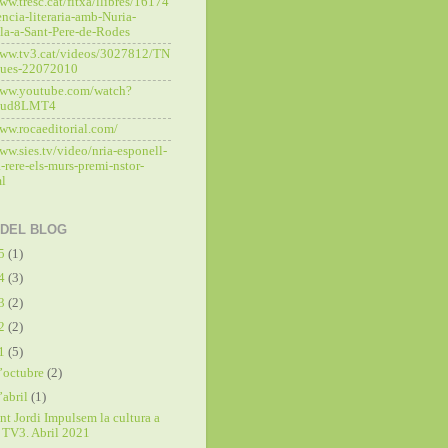
ww.tresc.cat/fitxa/llibres/16174
ncia-literaria-amb-Nuria-
la-a-Sant-Pere-de-Rodes
www.tv3.cat/videos/3027812/TN
ques-22072010
www.youtube.com/watch?
7ud8LMT4
www.rocaeditorial.com/
ww.sies.tv/video/nria-esponell-
-rere-els-murs-premi-nstor-
ml
 DEL BLOG
25
(1)
24
(3)
23
(2)
22
(2)
21
(5)
’octubre
(2)
’abril
(1)
nt Jordi Impulsem la cultura a
TV3. Abril 2021