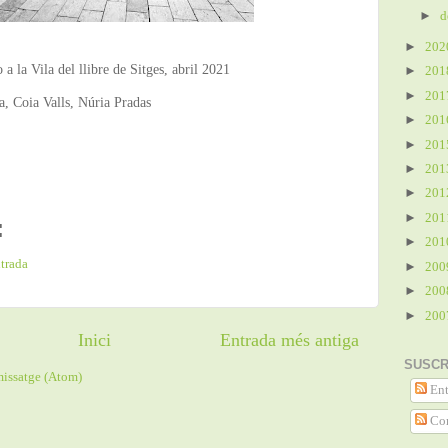
►
d
►
20
 la Vila del llibre de Sitges, abril 2021
►
20
►
20
, Coia Valls, Núria Pradas
►
20
►
20
►
20
►
20
►
20
:
►
20
ntrada
►
20
►
20
►
20
Inici
Entrada més antiga
SUSCR
missatge (Atom)
Ent
Com