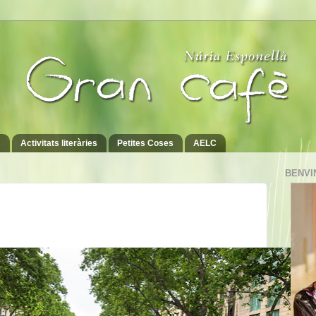
s
Activitats literàries
Petites Coses
AELC
BENVI