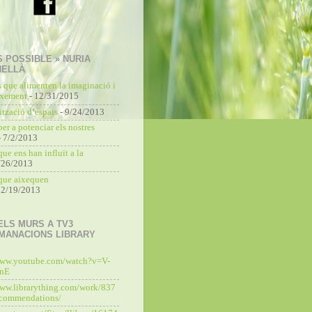
S POSSIBLE » NURIA
NELLÀ
s que alimenten la imaginació i
ixement
- 12/31/2015
tzació d’espais
- 9/24/2013
per a potenciar els nostres
 7/2/2013
que ens han influït a la
/26/2013
 que aixequen
 2/19/2013
ELS MURS A TV3
MANACIONS LIBRARY
www.youtube.com/watch?v=V-
unE
www.librarything.com/work/837
commendations/