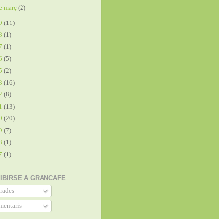
e març
(2)
20
(11)
18
(1)
17
(1)
16
(5)
15
(2)
13
(16)
12
(8)
11
(13)
10
(20)
09
(7)
08
(1)
07
(1)
IBIRSE A GRANCAFE
rades
entaris