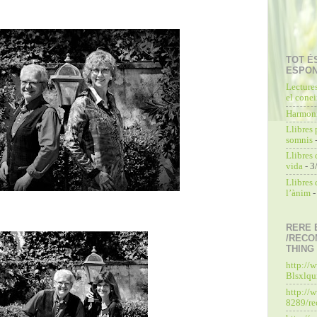
TOT É
ESPO
Lecture
el cone
Harmoni
Llibres 
somnis
-
Llibres 
vida
- 3
Llibres
l’ànim
-
RERE 
/RECO
THING
http://
Blsxlq
http://
8289/re