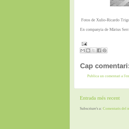
Fotos de Xulio-Ricardo Trigo a
En companyia de Màrius Serra
Cap comentari
Publica un comentari a l'e
Entrada més recent
Subscriure's a:
Comentaris del 