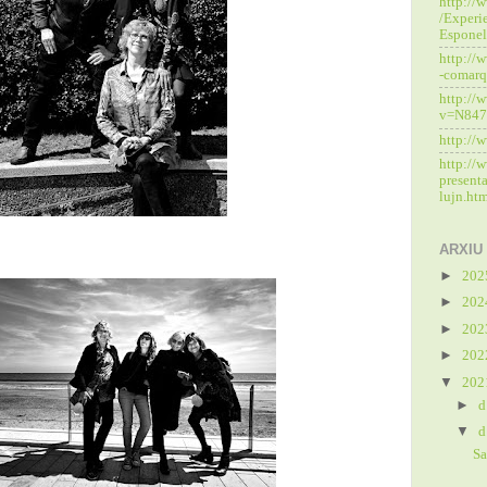
http://w
/Experie
Esponel
http://
-comar
http://
v=N84
http://
http://w
presenta
lujn.ht
ARXIU
►
20
►
20
►
20
►
20
▼
20
►
d
▼
d
Sa