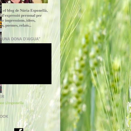
és el blog de Núria Esponellà,
i d'expressió personal per
ir impressions, idees,
ns, poemes, relats...
 "UNA DONA D'AIGUA"
ER
por @esponella
BOOK