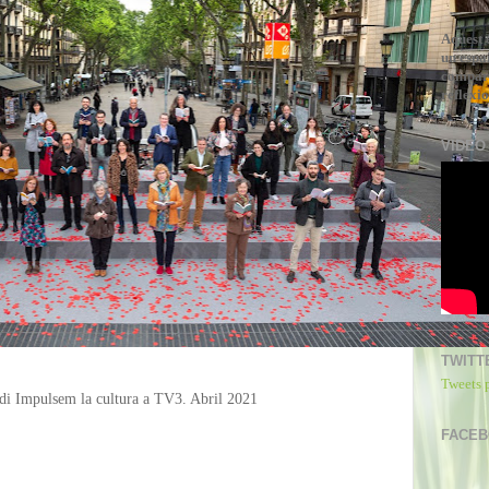
Aquest 
un espa
compart
reflexio
VIDEO
TWITT
Tweets 
di Impulsem la cultura a TV3. Abril 2021
FACE